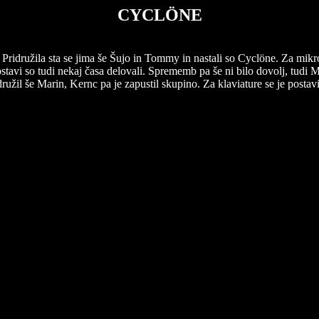
CYCLÖNE
. Pridružila sta se jima še Šujo in Tommy in nastali so Cyclöne. Za mikro
tavi so tudi nekaj časa delovali. Sprememb pa še ni bilo dovolj, tudi M
družil še Marin, Kernc pa je zapustil skupino. Za klaviature se je postav