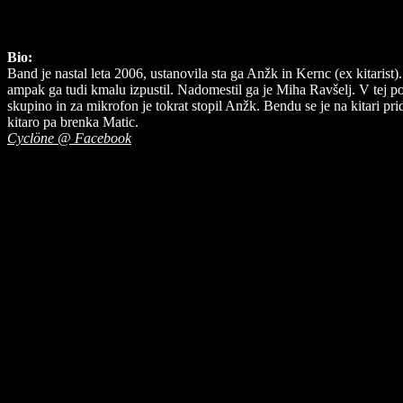
Bio:
Band je nastal leta 2006, ustanovila sta ga Anžk in Kernc (ex kitarist)
ampak ga tudi kmalu izpustil. Nadomestil ga je Miha Ravšelj. V tej pos
skupino in za mikrofon je tokrat stopil Anžk. Bendu se je na kitari pri
kitaro pa brenka Matic.
Cyclöne @ Facebook