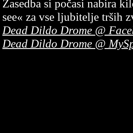
Zasedba si počasi nabira ki
see« za vse ljubitelje trših 
Dead Dildo Drome @ Face
Dead Dildo Drome @ MyS