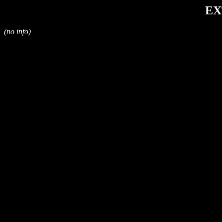
EX
(no info)