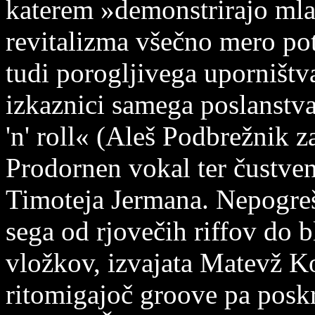
katerem »demonstrirajo mla
revitalizma všečno mero pot
tudi porogljivega uporništv
izkaznici samega poslanstva
'n' roll« (Aleš Podbrežnik z
Prodornen vokal ter čustven
Timoteja Jermana. Nepogrešl
sega od rjovečih riffov do 
vložkov, izvajata Matevž Ko
ritomigajoč groove pa poskr