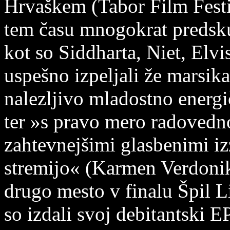
Hrvaškem (Tabor Film Festiv
tem času mnogokrat predsk
kot so Siddharta, Niet, Elvi
uspešno izpeljali že marsik
nalezljivo mladostno energič
ter »s pravo mero radovedno
zahtevnejšimi glasbenimi izz
stremijo« (Karmen Verdonik)
drugo mesto v finalu Špil 
so izdali svoj debitantski E