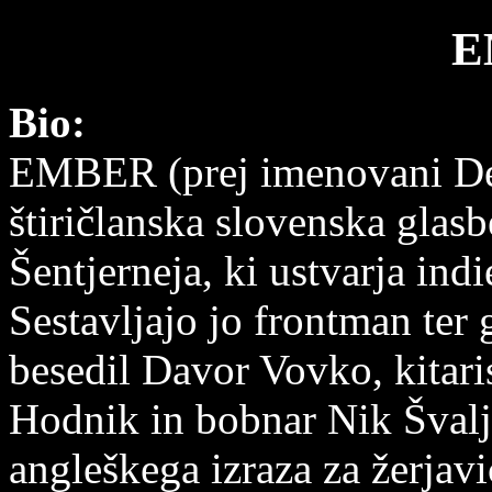
E
Bio:
EMBER (prej imenovani De
štiričlanska slovenska glas
Šentjerneja, ki ustvarja ind
Sestavljajo jo frontman ter 
besedil Davor Vovko, kitaris
Hodnik in bobnar Nik Švalj 
angleškega izraza za žerjav