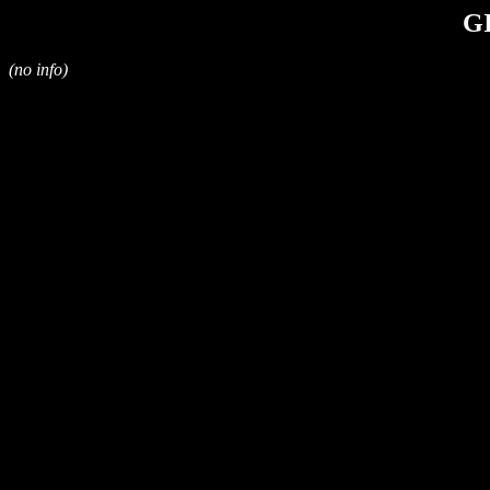
G
(no info)