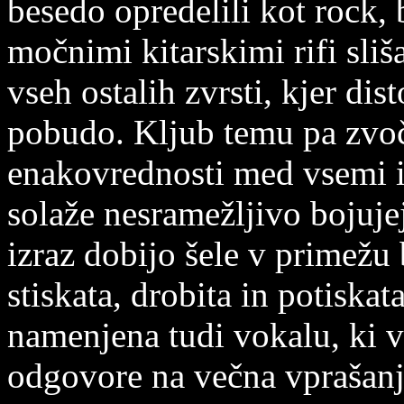
besedo opredelili kot rock, 
močnimi kitarskimi rifi sliša
vseh ostalih zvrsti, kjer dis
pobudo. Kljub temu pa zvoč
enakovrednosti med vsemi 
solaže nesramežljivo bojujej
izraz dobijo šele v primežu
stiskata, drobita in potiskat
namenjena tudi vokalu, ki v
odgovore na večna vprašanj