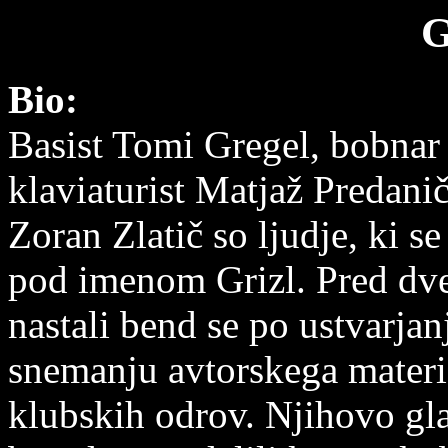
Bio:
Basist Tomi Gregel, bobnar 
klaviaturist Matjaž Predanič 
Zoran Zlatič so ljudje, ki s
pod imenom Grizl. Pred dv
nastali bend se po ustvarjan
snemanju avtorskega materia
klubskih odrov. Njihovo gla