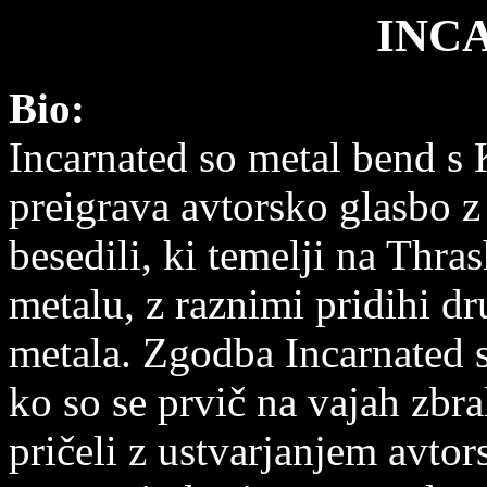
INC
Bio:
Incarnated so metal bend s
preigrava avtorsko glasbo z
besedili, ki temelji na Thra
metalu, z raznimi pridihi dr
metala. Zgodba Incarnated s
ko so se prvič na vajah zbr
pričeli z ustvarjanjem avto