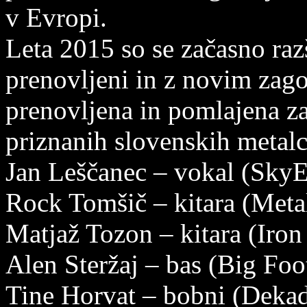
v Evropi.
Leta 2015 so se začasno razš
prenovljeni in z novim zag
prenovljena in pomlajena z
priznanih slovenskih metalc
Jan Leščanec – vokal (Sky
Rock Tomšič – kitara (Metal
Matjaž Tozon – kitara (Iro
Alen Steržaj – bas (Big Fo
Tine Horvat – bobni (Dekad