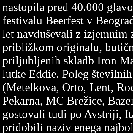
nastopila pred 40.000 glav
festivalu Beerfest v Beogra
let navduševali z izjemnim
približkom originalu, butič
priljubljenih skladb Iron 
lutke Eddie. Poleg številni
(Metelkova, Orto, Lent, R
Pekarna, MC Brežice, Baze
gostovali tudi po Avstriji, It
pridobili naziv enega najbo