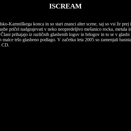
ISCREAM
o-Kamniškega konca in so stari znanci alter scene, saj so vsi že prej i
 glasbe pričel nadgrajevati v neko neopredeljivo mešanico rocka, metala 
 Člani prihajajo iz različnih glasbenih logov in brlogov in to se v glasbi t
 malce tršo glasbeno podlago. V začetku leta 2005 so zamenjali basista,
vi CD.