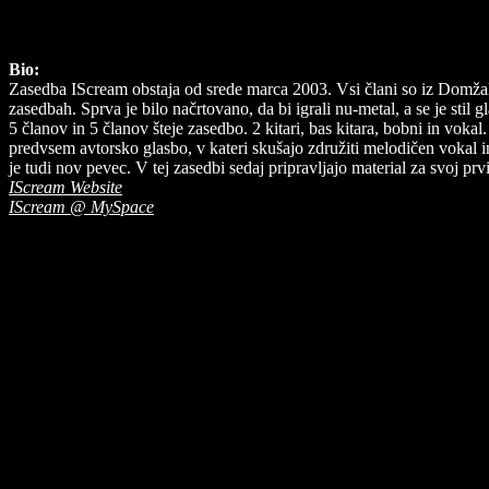
Bio:
Zasedba IScream obstaja od srede marca 2003. Vsi člani so iz Domžalsk
zasedbah. Sprva je bilo načrtovano, da bi igrali nu-metal, a se je stil
5 članov in 5 članov šteje zasedbo. 2 kitari, bas kitara, bobni in vokal.
predvsem avtorsko glasbo, v kateri skušajo združiti melodičen vokal in
je tudi nov pevec. V tej zasedbi sedaj pripravljajo material za svoj pr
IScream Website
IScream @ MySpace