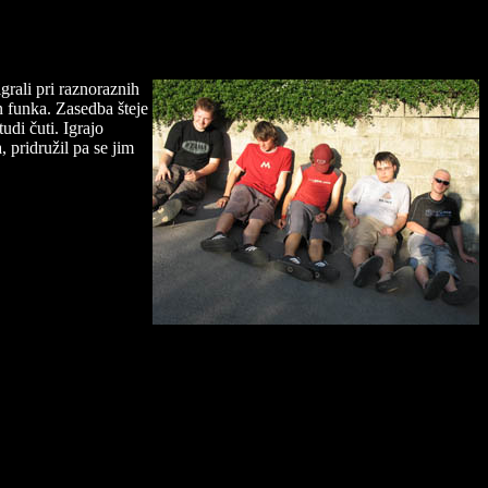
grali pri raznoraznih
in funka. Zasedba šteje
udi čuti. Igrajo
 pridružil pa se jim