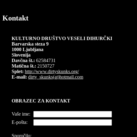
Kontakt
KULTURNO DRUŠTVO VESELI DIHURČKI
Barvarska steza 9
1000 Ljubljana
Slovenija
Davčna št.:
62584731
Matična št.:
2150727
Splet:
http://www.dirtyskunks.org/
E-mail:
dirty_skunks(at)hotmail.com
OBRAZEC ZA KONTAKT
Vaše ime:
E-pošta:
Sporočilo: